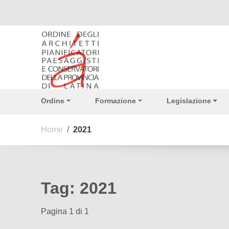
Vai ai contenuti
Vai al menu di navigazione
Vai al footer
Ordine
Formazione
Legislazione
Home
/
2021
Tag:
2021
Pagina 1 di 1