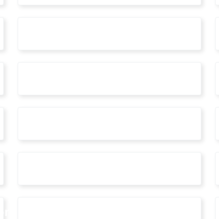
#BIM
#concorso
#creditiformativi
#festadellarchitetto
oria
#inarcassa