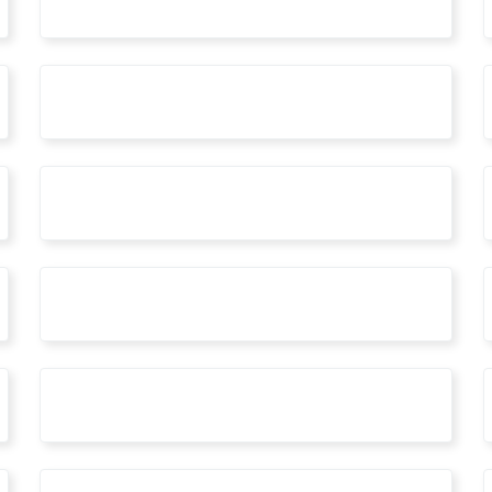
#piazzadelquadrato
#professionitecniche
#regionelazio
#superbonus110