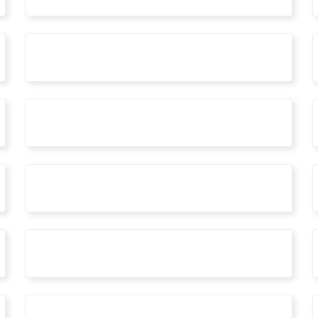
#iterchimica
#lavoro
#ministerodellagiustizia
#nuovoportalectu
#openstudiaperti