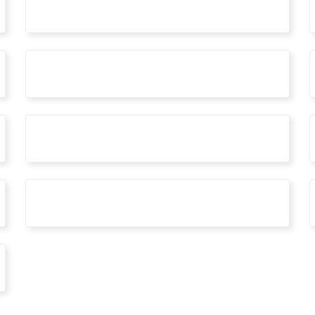
2020
architettilatina
consiglioregionalelazio
liceoartisticolatina