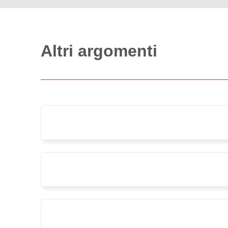
Altri argomenti
#abitareilpaese
#architetti
#architetturacurativa