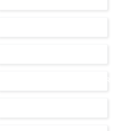
#piccinato
#prorogatriennioformativo
#RINNOVOCONSIGLIODELLORDINE
#ucraina