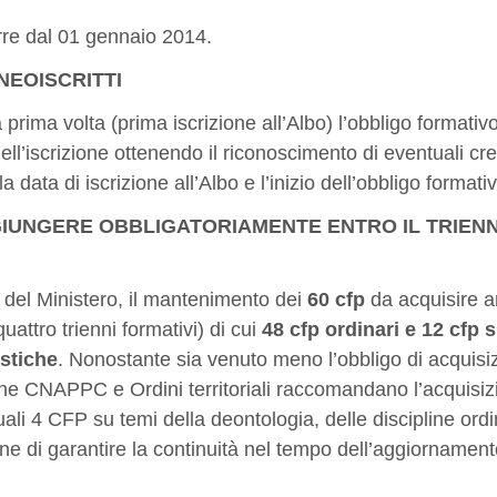
rre dal 01 gennaio 2014.
NEOISCRITTI
la prima volta (prima iscrizione all’Albo) l’obbligo formati
ll’iscrizione ottenendo il riconoscimento di eventuali cred
a data di iscrizione all’Albo e l’inizio dell’obbligo formati
GIUNGERE OBBLIGATORIAMENTE ENTRO IL TRIENNI
del Ministero, il mantenimento dei
60 cfp
da acquisire a
attro trienni formativi) di cui
48 cfp ordinari e 12 cfp s
istiche
. Nonostante sia venuto meno l’obbligo di acquisi
che CNAPPC e Ordini territoriali raccomandano l’acquisiz
i 4 CFP su temi della deontologia, delle discipline ordi
 fine di garantire la continuità nel tempo dell’aggiornamen