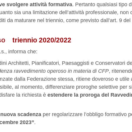
e svolgere attività formativa
. Pertanto qualsiasi tipo d
anto sia una limitazione dell’attività professionale, non
i da maturare nel triennio, come previsto dall’art. 9 del
so
triennio 2020/2022
s., informa che:
ini Architetti, Pianificatori, Paesaggisti e Conservatori de
denza ravvedimento operoso in materia di CFP
, ritenend
zate dalla Federazione stessa, ritiene doveroso e utile 
sibile, al momento, differenziare proroghe selettive per s
isfare la richiesta è
estendere la proroga del Ravved
a
nuova scadenza
per regolarizzare l’obbligo formativo pe
icembre 2023”
.