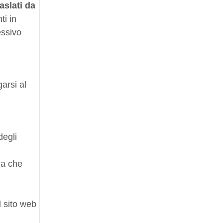
aslati da
ti in
essivo
arsi al
degli
na che
l sito web