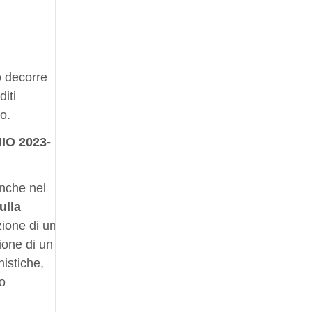
vo decorre
iti
vo.
O 2023-
nche nel
ulla
zione di un
ione di un
nistiche,
to