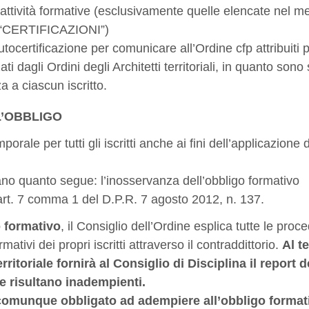
attività formative (esclusivamente quelle elencate nel m
ne “CERTIFICAZIONI”)
ertificazione per comunicare all’Ordine cfp attribuiti p
i dagli Ordini degli Architetti territoriali, in quanto sono 
za a ciascun iscritto.
L’OBBLIGO
mporale per tutti gli iscritti anche ai fini dell’applicazione 
tano quanto segue: l’inosservanza dell’obbligo formativo
’art. 7 comma 1 del D.P.R. 7 agosto 2012, n. 137.
o formativo
, il Consiglio dell’Ordine esplica tutte le proc
ativi dei propri iscritti attraverso il contraddittorio.
Al t
erritoriale fornirà al Consiglio di Disciplina il report d
che risultano inadempienti.
è comunque obbligato ad adempiere all’obbligo format