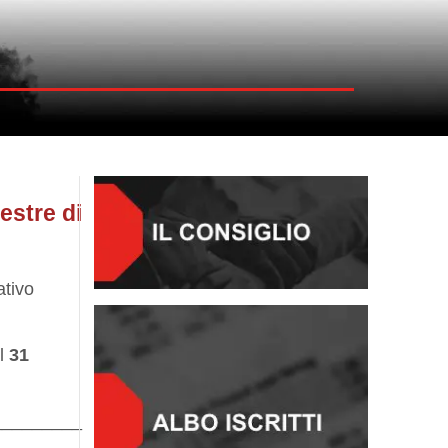
estre di
ativo
al
31
_________