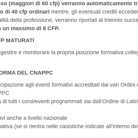
esso (maggiori di 60 cfp) verranno automaticamente tr
o di 40 cfp ordinari
mentre, gli eventuali crediti ecceden
alità della professione, verranno riportati al triennio succ
n un massimo di 8 CFP.
FP MATURATI
estire e monitorare la propria posizione formativa colleg
AFORMA DEL CNAPPC
ecipazione agli eventi formativi accreditati dai vari Ordini 
APPC
di tutti i corsi/eventi programmati sia dall’Ordine di Lati
ivi anche a livello nazionale
tiva (se si rientra nelle casistiche indicate all’interno de