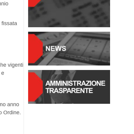
nnio
a fissata
he vigenti
 e
rimo anno
o Ordine.