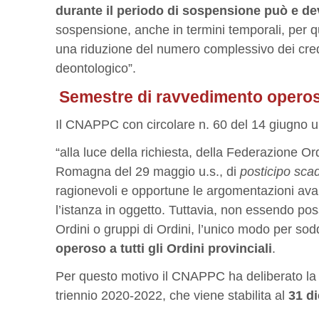
durante il periodo di sospensione può e dev
sospensione, anche in termini temporali, per qu
una riduzione del numero complessivo dei credit
deontologico”.
Semestre di ravvedimento opero
Il CNAPPC con circolare n. 60 del 14 giugno u.
“alla luce della richiesta, della Federazione Ord
Romagna del 29 maggio u.s., di
posticipo sca
ragionevoli e opportune le argomentazioni avan
l’istanza in oggetto. Tuttavia, non essendo pos
Ordini o gruppi di Ordini, l’unico modo per sodd
operoso a tutti gli Ordini provinciali
.
Per questo motivo il CNAPPC ha deliberato l
triennio 2020-2022, che viene stabilita al
31 d