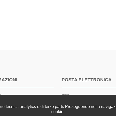
MAZIONI
POSTA ELETTRONICA
VA
PEC
593
oappc.latina@archiworldpec.it
kie tecnici, analytics e di terze parti. Proseguendo nella navigazio
cookie.
Email