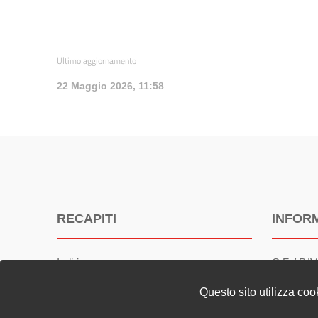
Ultimo aggiornamento
22 Maggio 2026, 11:58
RECAPITI
INFOR
Indirizzo
C.F. / P.I
Viale XVIII Dicembre, 76
91062800
Questo sito utilizza coo
04100, Latina