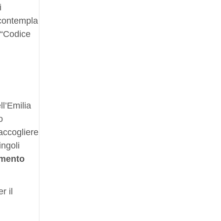
i
 contempla
 “Codice
ll’Emilia
o
accogliere
ingoli
imento
r il