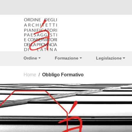
Vai ai contenuti
Vai al menu di navigazione
Vai al footer
Ordine
Formazione
Legislazione
Home
/
Obbligo Formativo