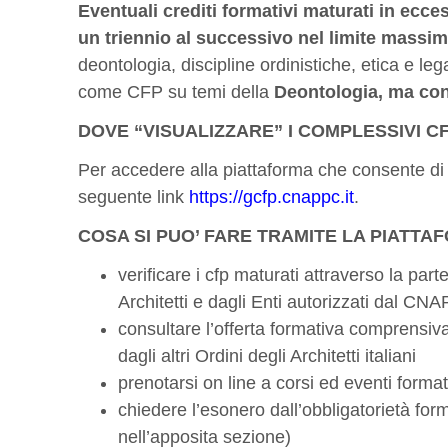
Eventuali crediti formativi maturati in ecc
un triennio al successivo nel limite massim
deontologia, discipline ordinistiche, etica e leg
come CFP su temi della
Deontologia, ma co
DOVE “VISUALIZZARE” I COMPLESSIVI C
Per accedere alla piattaforma che consente di g
seguente link
https://gcfp.cnappc.it
.
COSA SI PUO’ FARE TRAMITE LA PIATT
verificare i cfp maturati attraverso la part
Architetti e dagli Enti autorizzati dal CN
consultare l’offerta formativa comprensiva 
dagli altri Ordini degli Architetti italiani
prenotarsi on line a corsi ed eventi format
chiedere l’esonero dall’obbligatorietà forma
nell’apposita sezione)