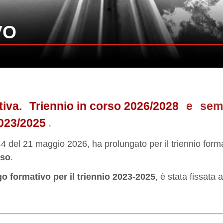
VO
tiva.
Triennio in corso 2026/2028
e
sem
2023/2025
.
 del 21 maggio 2026, ha prolungato per il triennio form
oso
.
go formativo per il triennio 2023-2025
, è stata fissata 
____________________________________________