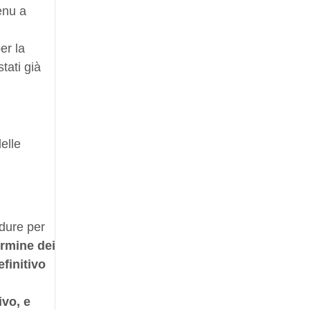
enu a
er la
stati già
delle
edure per
ermine dei
efinitivo
ivo, e