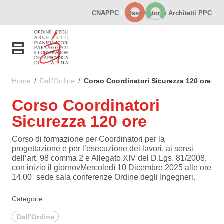
Vai ai contenuti
|
CNAPPC
Osservatorio Architetti PPC
Vai al menu di navigazione
Vai al footer
Toggle navigation
Home
/
Dall'Ordine
/
Corso Coordinatori Sicurezza 120 ore
Corso Coordinatori
Sicurezza 120 ore
Corso di formazione per Coordinatori per la
progettazione e per l’esecuzione dei lavori, ai sensi
dell’art. 98 comma 2 e Allegato XIV del D.Lgs. 81/2008,
con inizio il giornovMercoledì 10 Dicembre 2025 alle ore
14.00_sede sala conferenze Ordine degli Ingegneri.
Categorie
Dall'Ordine